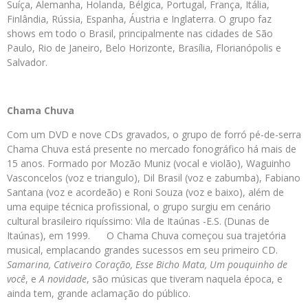
Suíça, Alemanha, Holanda, Bélgica, Portugal, França, Itália,
Finlândia, Rússia, Espanha, Áustria e Inglaterra. O grupo faz
shows em todo o Brasil, principalmente nas cidades de São
Paulo, Rio de Janeiro, Belo Horizonte, Brasília, Florianópolis e
Salvador.
Chama Chuva
Com um DVD e nove CDs gravados, o grupo de forró pé-de-serra
Chama Chuva está presente no mercado fonográfico há mais de
15 anos. Formado por Mozão Muniz (vocal e violão), Waguinho
Vasconcelos (voz e triangulo), Dil Brasil (voz e zabumba), Fabiano
Santana (voz e acordeão) e Roni Souza (voz e baixo), além de
uma equipe técnica profissional, o grupo surgiu em cenário
cultural brasileiro riquíssimo: Vila de Itaúnas -E.S. (Dunas de
Itaúnas), em 1999. O Chama Chuva começou sua trajetória
musical, emplacando grandes sucessos em seu primeiro CD.
Samarina, Cativeiro Coração, Esse Bicho Mata, Um pouquinho de
você
, e
A novidade
, são músicas que tiveram naquela época, e
ainda tem, grande aclamação do público.