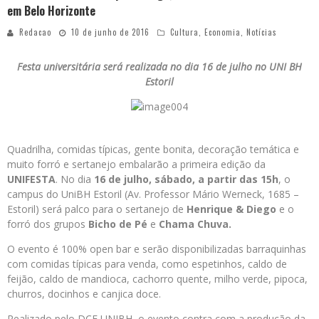
em Belo Horizonte
Redacao
10 de junho de 2016
Cultura
,
Economia
,
Notícias
Festa universitária será realizada no dia 16 de julho no UNI BH
Estoril
Quadrilha, comidas típicas, gente bonita, decoração temática e
muito forró e sertanejo embalarão a primeira edição da
UNIFESTA
. No dia
16 de julho, sábado, a partir das 15h
, o
campus do UniBH Estoril (Av. Professor Mário Werneck, 1685 –
Estoril) será palco para o sertanejo de
Henrique & Diego
e o
forró dos grupos
Bicho de Pé
e
Chama Chuva.
O evento é 100% open bar e serão disponibilizadas barraquinhas
com comidas típicas para venda, como espetinhos, caldo de
feijão, caldo de mandioca, cachorro quente, milho verde, pipoca,
churros, docinhos e canjica doce.
Realizado pelo DCE UNIBH, o evento contra com a produção da