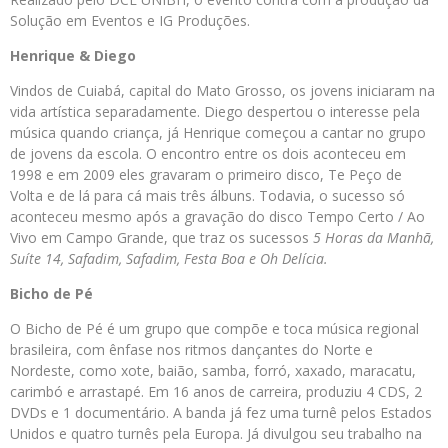
Solução em Eventos e IG Produções.
Henrique & Diego
Vindos de Cuiabá, capital do Mato Grosso, os jovens iniciaram na
vida artística separadamente. Diego despertou o interesse pela
música quando criança, já Henrique começou a cantar no grupo
de jovens da escola. O encontro entre os dois aconteceu em
1998 e em 2009 eles gravaram o primeiro disco, Te Peço de
Volta e de lá para cá mais três álbuns. Todavia, o sucesso só
aconteceu mesmo após a gravação do disco Tempo Certo / Ao
Vivo em Campo Grande, que traz os sucessos
5 Horas da Manhã,
Suíte 14, Safadim, Safadim, Festa Boa e Oh Delícia.
Bicho de Pé
O Bicho de Pé é um grupo que compõe e toca música regional
brasileira, com ênfase nos ritmos dançantes do Norte e
Nordeste, como xote, baião, samba, forró, xaxado, maracatu,
carimbó e arrastapé. Em 16 anos de carreira, produziu 4 CDS, 2
DVDs e 1 documentário. A banda já fez uma turnê pelos Estados
Unidos e quatro turnês pela Europa. Já divulgou seu trabalho na