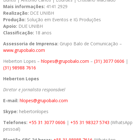
Mais informações:
4141 2929
Realização:
DCE UNIBH
Produção:
Solução em Eventos e IG Produções
Apoio:
DUE UNIBH
Classificação:
18 anos
Assessoria de Imprensa:
Grupo Balo de Comunicação –
www.grupobalo.com
Heberton Lopes –
hlopes@grupobalo.com
–
(31) 3077 0606
|
(31) 98988 7616
Heberton Lopes
Diretor e jornalista responsável
E-mail:
hlopes@grupobalo.com
Skype:
hebertonlopes
Telefones:
+55 31 3077 0606
|
+55 31 98327 5743
(WhatsApp
pessoal)
Plantão GBC 24 horas:
+55 31 98988 7616
(WhatsApp