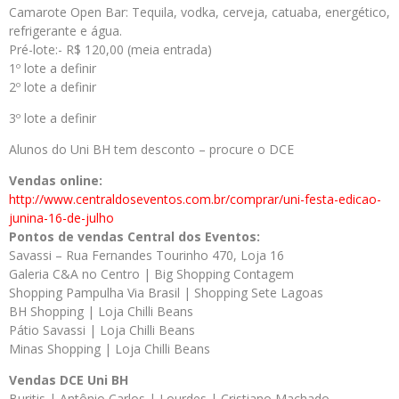
Camarote Open Bar: Tequila, vodka, cerveja, catuaba, energético,
refrigerante e água.
Pré-lote:- R$ 120,00 (meia entrada)
1º lote a definir
2º lote a definir
3º lote a definir
Alunos do Uni BH tem desconto – procure o DCE
Vendas online:
http://www.centraldoseventos.com.br/comprar/uni-festa-edicao-
junina-16-de-julho
Pontos de vendas Central dos Eventos:
Savassi – Rua Fernandes Tourinho 470, Loja 16
Galeria C&A no Centro | Big Shopping Contagem
Shopping Pampulha Via Brasil | Shopping Sete Lagoas
BH Shopping | Loja Chilli Beans
Pátio Savassi | Loja Chilli Beans
Minas Shopping | Loja Chilli Beans
Vendas DCE Uni BH
Buritis | Antônio Carlos | Lourdes | Cristiano Machado