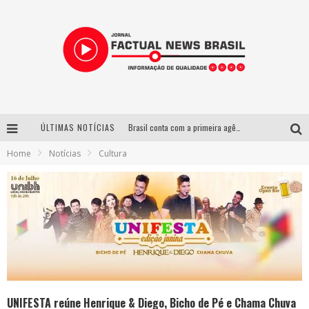
ÚLTIMAS NOTÍCIAS
Brasil conta com a primeira agência especializada exclusivamente no setor de bebidas
Home
Notícias
Cultura
Wetz Beverages lança drink pronto de whisky, mel das montanhas capixabas e gengibre
Espetáculo inspirado em Machado de Assis estreia no Galpão Cine Horto com direção da atriz Inês Peixoto do Grupo Galpão
Suzy Brasil desembarca em Belo Horizonte nesta quinta-feira com o espetáculo “Uma Noite Horripilante”
UNIFESTA reúne Henrique & Diego, Bicho de Pé e Chama Chuva