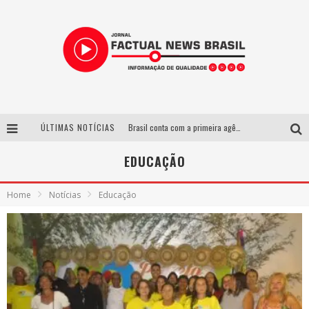
ÚLTIMAS NOTÍCIAS
Brasil conta com a primeira agência especializada exclusivamente no setor de bebidas
Wetz Beverages lança drink pronto de whisky, mel das montanhas capixabas e gengibre
EDUCAÇÃO
Espetáculo inspirado em Machado de Assis estreia no Galpão Cine Horto com direção da atriz Inês Peixoto do Grupo Galpão
Home
Notícias
Educação
Suzy Brasil desembarca em Belo Horizonte nesta quinta-feira com o espetáculo “Uma Noite Horripilante”