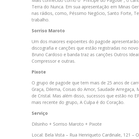
Mais conhecido como o “Príncipe do Pagode”, o cant
Terra do Nunca. Em sua apresentação em Minas Gerai
nas rádios, como, Péssimo Negócio, Santo Forte, Te
trabalho.
Sorriso Maroto
Um dos maiores expoentes do pagode apresentarão p
discografia e canções que estão registradas no nov
Bruno Cardoso e banda traz as canções Outros Ideais,
Compressor e outras.
Pixote
O grupo de pagode que tem mais de 25 anos de carr
Graça, Dilema, Coisas do Amor, Saudade Arregaça, M
de Cristal. Mas além disso, sucessos que estão no E
mais recente do grupo, A Culpa é do Coração.
Serviço
Dilsinho + Sorriso Maroto + Pixote
Local: Bela Vista – Rua Henriqueto Cardinale, 121 – 