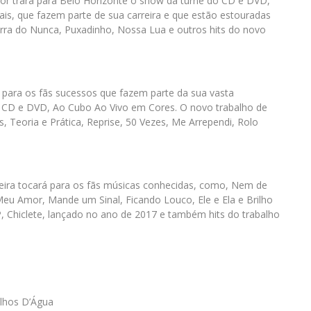
or trará para Belo Horizonte o show da turnê do CD e DVD,
s, que fazem parte de sua carreira e que estão estouradas
rra do Nunca, Puxadinho, Nossa Lua e outros hits do novo
ara os fãs sucessos que fazem parte da sua vasta
o CD e DVD, Ao Cubo Ao Vivo em Cores. O novo trabalho de
 Teoria e Prática, Reprise, 50 Vezes, Me Arrependi, Rolo
eira tocará para os fãs músicas conhecidas, como, Nem de
eu Amor, Mande um Sinal, Ficando Louco, Ele e Ela e Brilho
P, Chiclete, lançado no ano de 2017 e também hits do trabalho
Olhos D’Água