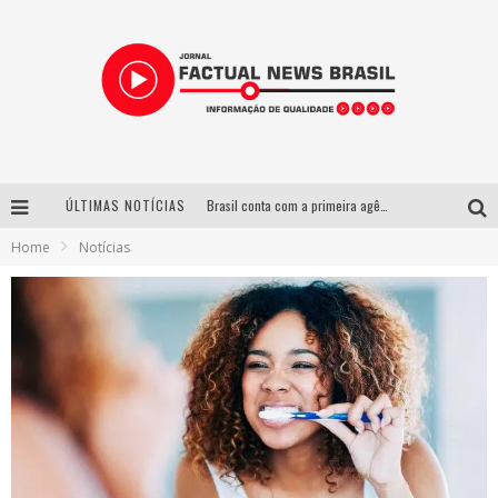
ÚLTIMAS NOTÍCIAS
Brasil conta com a primeira agência especializada exclusivamente no setor de bebidas
Home
Notícias
Wetz Beverages lança drink pronto de whisky, mel das montanhas capixabas e gengibre
Espetáculo inspirado em Machado de Assis estreia no Galpão Cine Horto com direção da atriz Inês Peixoto do Grupo Galpão
Suzy Brasil desembarca em Belo Horizonte nesta quinta-feira com o espetáculo “Uma Noite Horripilante”