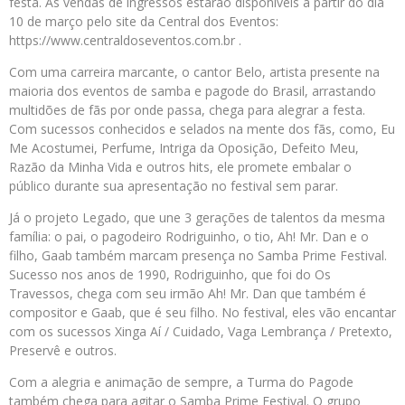
festa. As vendas de ingressos estarão disponíveis a partir do dia
10 de março pelo site da Central dos Eventos:
https://www.centraldoseventos.com.br .
Com uma carreira marcante, o cantor Belo, artista presente na
maioria dos eventos de samba e pagode do Brasil, arrastando
multidões de fãs por onde passa, chega para alegrar a festa.
Com sucessos conhecidos e selados na mente dos fãs, como, Eu
Me Acostumei, Perfume, Intriga da Oposição, Defeito Meu,
Razão da Minha Vida e outros hits, ele promete embalar o
público durante sua apresentação no festival sem parar.
Já o projeto Legado, que une 3 gerações de talentos da mesma
família: o pai, o pagodeiro Rodriguinho, o tio, Ah! Mr. Dan e o
filho, Gaab também marcam presença no Samba Prime Festival.
Sucesso nos anos de 1990, Rodriguinho, que foi do Os
Travessos, chega com seu irmão Ah! Mr. Dan que também é
compositor e Gaab, que é seu filho. No festival, eles vão encantar
com os sucessos Xinga Aí / Cuidado, Vaga Lembrança / Pretexto,
Preservê e outros.
Com a alegria e animação de sempre, a Turma do Pagode
também chega para agitar o Samba Prime Festival. O grupo