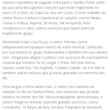
maiores expoentes do pagode, trará para o Samba Prime, parte
da sua vasta discografia e canções que estão registradas no
novo CD e DVD, Ao Cubo Ao Vivo em Cores. O novo trabalho do
cantor Bruno Cardoso e banda traz as canções Outros Ideais,
Teoria e Prática, Reprise, 50 Vezes, Me Arrependi, Rolo
Compressor e claro, outros sucessos que fazem parte da
trajetória do grupo.
Mostrando toda a sua força, o cantor Péricles, nome
indispensável em qualquer evento do estilo musical, conhecido
por sua história no grupo Exaltasamba e também em sua carreira
solo, chega para alegrar o público com sucessos de sua trajetória
musical que incluem: Se Eu Largar o Freio, Até Que Durou,
Supera, Linda Voz, Teu Segredo, Cuidado Cupido, Vai Por Mim e
também outras músicas que já estão gravadas na memória dos
fãs.
Para alegrar a festa ainda mais, o cantor Léo Santana vai
embalar os fãs no Samba Prime, com sucessos que já estão
selados na mente dos fãs. Nessa empolgante apresentação, o
cantor chega no festival, trazendo grandes sucessos, como,
Contatinho, 10 Beijos de Rua, Encaixa, Psiquiatra do Bumbum,