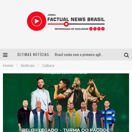
ÚLTIMAS NOTÍCIAS
Brasil conta com a primeira agência especializada exclusivamente no setor de bebidas
Home
Notícias
Cultura
Wetz Beverages lança drink pronto de whisky, mel das montanhas capixabas e gengibre
Espetáculo inspirado em Machado de Assis estreia no Galpão Cine Horto com direção da atriz Inês Peixoto do Grupo Galpão
Suzy Brasil desembarca em Belo Horizonte nesta quinta-feira com o espetáculo “Uma Noite Horripilante”