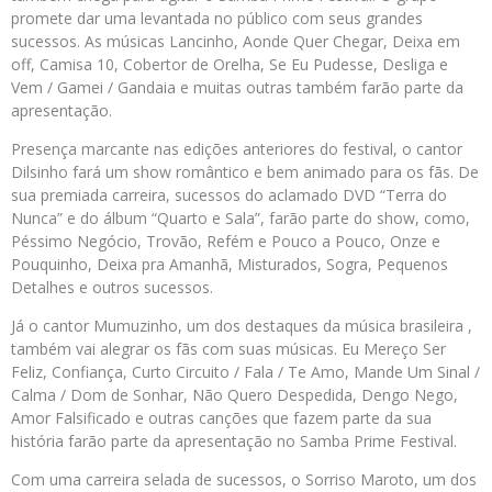
promete dar uma levantada no público com seus grandes
sucessos. As músicas Lancinho, Aonde Quer Chegar, Deixa em
off, Camisa 10, Cobertor de Orelha, Se Eu Pudesse, Desliga e
Vem / Gamei / Gandaia e muitas outras também farão parte da
apresentação.
Presença marcante nas edições anteriores do festival, o cantor
Dilsinho fará um show romântico e bem animado para os fãs. De
sua premiada carreira, sucessos do aclamado DVD “Terra do
Nunca” e do álbum “Quarto e Sala”, farão parte do show, como,
Péssimo Negócio, Trovão, Refém e Pouco a Pouco, Onze e
Pouquinho, Deixa pra Amanhã, Misturados, Sogra, Pequenos
Detalhes e outros sucessos.
Já o cantor Mumuzinho, um dos destaques da música brasileira ,
também vai alegrar os fãs com suas músicas. Eu Mereço Ser
Feliz, Confiança, Curto Circuito / Fala / Te Amo, Mande Um Sinal /
Calma / Dom de Sonhar, Não Quero Despedida, Dengo Nego,
Amor Falsificado e outras canções que fazem parte da sua
história farão parte da apresentação no Samba Prime Festival.
Com uma carreira selada de sucessos, o Sorriso Maroto, um dos