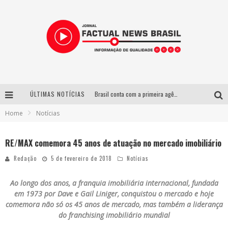
ÚLTIMAS NOTÍCIAS
Brasil conta com a primeira agência especializada exclusivamente no setor de bebidas
Home
Notícias
Wetz Beverages lança drink pronto de whisky, mel das montanhas capixabas e gengibre
Espetáculo inspirado em Machado de Assis estreia no Galpão Cine Horto com direção da atriz Inês Peixoto do Grupo Galpão
RE/MAX comemora 45 anos de atuação no mercado imobiliário
Suzy Brasil desembarca em Belo Horizonte nesta quinta-feira com o espetáculo “Uma Noite Horripilante”
Redação
5 de fevereiro de 2018
Notícias
Ao longo dos anos, a franquia imobiliária internacional, fundada
em 1973 por Dave e Gail Liniger, conquistou o mercado e hoje
comemora não só os 45 anos de mercado, mas também a liderança
do franchising imobiliário mundial