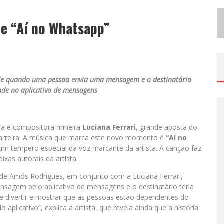
E
SPETÁCULO INSPIRADO EM MACHADO DE ASSIS ESTREIA NO GALPÃO CINE HORTO COM DIREÇÃO DA ATRIZ INÊS PEIXOTO DO GRUPO GALPÃO
ipe “Aí no Whatsapp”
S
UZY BRASIL DESEMBARCA EM BELO HORIZONTE NESTA QUINTA-FEIRA COM O ESPETÁCULO “UMA NOITE HORRIPILANTE”
 de quando uma pessoa envia uma mensagem e o destinatário
nde no aplicativo de mensagens
ra e compositora mineira
Luciana Ferrari
, grande aposta do
a carreira. A música que marca este novo momento é
“Aí no
 tempero especial da voz marcante da artista. A canção faz
xas autorais da artista.
o de Amós Rodrigues, em conjunto com a Luciana Ferrari,
sagem pelo aplicativo de mensagens e o destinatário teria
 se divertir e mostrar que as pessoas estão dependentes do
plicativo”, explica a artista, que revela ainda que a história