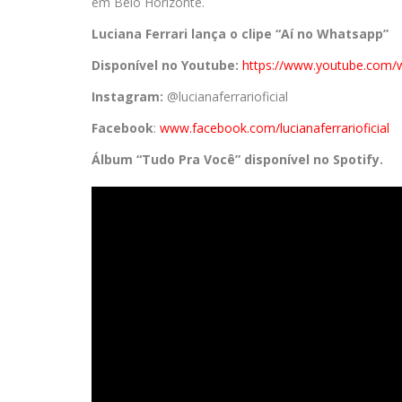
em Belo Horizonte.
Luciana Ferrari lança o clipe “Aí no Whatsapp”
Disponível no Youtube:
https://www.youtube.com/
Instagram:
@lucianaferrarioficial
Facebook
:
www.facebook.com/
lucianaferrarioficial
Álbum “Tudo Pra Você” disponível no Spotify.