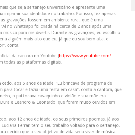
mais que seja sertanejo universitário e apresente uma
ia imprimir sua identidade no trabalho. Por isso, fez apenas
s das gravações fossem em ambiente rural, que é uma
liz. “Aí no Whatsapp foi criada há cerca de 2 anos após uma
z a música para me divertir. Durante as gravações, eu escolhi o
eria alguém mais alto que eu, já que eu sou bem alta, e
r”, conta.
oficial da cantora no Youtube (
https://www.youtube.com/
m todas as plataformas digitais.
 cedo, aos 5 anos de idade. “Eu brincava de programa de
m para tocar e fazia uma festa em casa”, conta a cantora, que
eiro, o pai tocava cavaquinho e violão e sua mãe era
a Dura e Leandro & Leonardo, que foram muito ouvidos em
do, aos 12 anos de idade, os seus primeiros poemas. Já aos
 Luciana Ferrari tem o seu trabalho voltado para o sertanejo,
ra decidiu que o seu objetivo de vida seria viver de música.