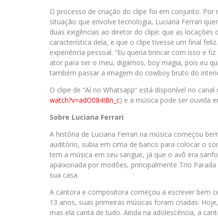
O processo de criação do clipe foi em conjunto. Por 
situação que envolve tecnologia, Luciana Ferrari quer
duas exigências ao diretor do clipe: que as locaçõe
característica dela, e que o clipe tivesse um final fe
experiência pessoal. “Eu queria brincar com isso e fi
ator para ser o meu, digamos, boy magia, pois eu qu
também passar a imagem do cowboy bruto do interio
O clipe de “Aí no Whatsapp” está disponível no canal 
watch?v=adO084I8n_c
) e a música pode ser ouvida e
Sobre Luciana Ferrari
A história de Luciana Ferrari na música começou bem
auditório, subia em cima de banco para colocar o so
tem a música em seu sangue, já que o avô era sanfon
apaixonada por modões, principalmente Trio Parad
sua casa.
A cantora e compositora começou a escrever bem ce
13 anos, suas primeiras músicas foram criadas. Hoje,
mas ela canta de tudo. Ainda na adolescência, a canto