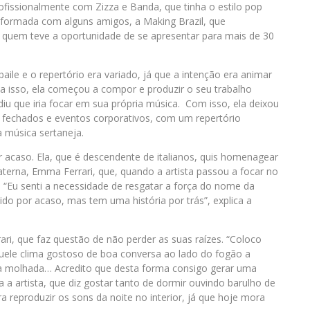
ofissionalmente com Zizza e Banda, que tinha o estilo pop
, formada com alguns amigos, a Making Brazil, que
m quem teve a oportunidade de se apresentar para mais de 30
ile e o repertório era variado, já que a intenção era animar
a isso, ela começou a compor e produzir o seu trabalho
diu que iria focar em sua própria música. Com isso, ela deixou
 fechados e eventos corporativos, com um repertório
 música sertaneja.
or acaso. Ela, que é descendente de italianos, quis homenagear
terna, Emma Ferrari, que, quando a artista passou a focar no
 “Eu senti a necessidade de resgatar a força do nome da
do por acaso, mas tem uma história por trás”, explica a
ri, que faz questão de não perder as suas raízes. “Coloco
ele clima gostoso de boa conversa ao lado do fogão a
erra molhada… Acredito que desta forma consigo gerar uma
 a artista, que diz gostar tanto de dormir ouvindo barulho de
a reproduzir os sons da noite no interior, já que hoje mora