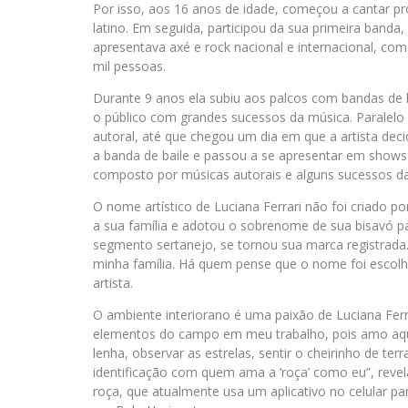
Por isso, aos 16 anos de idade, começou a cantar pr
latino. Em seguida, participou da sua primeira banda
apresentava axé e rock nacional e internacional, co
mil pessoas.
Durante 9 anos ela subiu aos palcos com bandas de ba
o público com grandes sucessos da música. Paralelo 
autoral, até que chegou um dia em que a artista deci
a banda de baile e passou a se apresentar em shows
composto por músicas autorais e alguns sucessos da
O nome artístico de Luciana Ferrari não foi criado p
a sua família e adotou o sobrenome de sua bisavó pa
segmento sertanejo, se tornou sua marca registrada.
minha família. Há quem pense que o nome foi escolhi
artista.
O ambiente interiorano é uma paixão de Luciana Ferra
elementos do campo em meu trabalho, pois amo aqu
lenha, observar as estrelas, sentir o cheirinho de t
identificação com quem ama a ‘roça’ como eu”, revela
roça, que atualmente usa um aplicativo no celular par