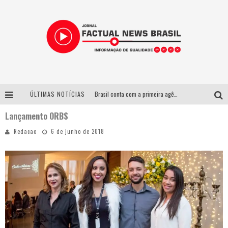
ÚLTIMAS NOTÍCIAS
Brasil conta com a primeira agência especializada exclusivamente no setor de bebidas
Lançamento ORBS
Wetz Beverages lança drink pronto de whisky, mel das montanhas capixabas e gengibre
Redacao
6 de junho de 2018
Espetáculo inspirado em Machado de Assis estreia no Galpão Cine Horto com direção da atriz Inês Peixoto do Grupo Galpão
Suzy Brasil desembarca em Belo Horizonte nesta quinta-feira com o espetáculo “Uma Noite Horripilante”