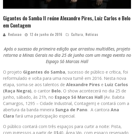
Gigantes do Samba II reúne Alexandre Pires, Luiz Carlos e Belo
em Contagem
Redacao
12 de junho de 2016
Cultura
,
Notícias
Após o sucesso da primeira edição que arrastou multidões, projeto
retorna a Minas Gerais no dia 25 de junho com um mega evento no
Espaço Só Marcas Hall
O projeto
Gigantes do Samba
, sucesso de público e crítica, foi
reformulado e volta para uma nova turnê em 2016. Nesta nova
etapa, soma-se aos talentos de
Alexandre Pires
e
Luiz Carlos
(Raça Negra)
, o cantor
Belo.
O show acontecerá no dia 25 de
junho, sábado, às 21h, no
Espaço Só Marcas Hall
(Av. Babita
Camargos, 1295 – Cidade Industrial, Contagem) e contará com a
abertura da banda mineira
Sunga de Pano
. A cantora
Ana
Clara
fará uma participação especial.
O público contará com três espaços para curtir a noite: Pista,
com ingressos a partir de R$40, Área Vip, com espaço reservado