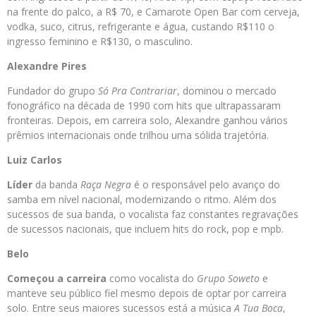
na frente do palco, a R$ 70, e Camarote Open Bar com cerveja,
vodka, suco, citrus, refrigerante e água, custando R$110 o
ingresso feminino e R$130, o masculino.
Alexandre Pires
Fundador do grupo
Só Pra Contrariar
, dominou o mercado
fonográfico na década de 1990 com hits que ultrapassaram
fronteiras. Depois, em carreira solo, Alexandre ganhou vários
prêmios internacionais onde trilhou uma sólida trajetória.
Luiz Carlos
Líder
da banda
Raça Negra
é o responsável pelo avanço do
samba em nível nacional, modernizando o ritmo. Além dos
sucessos de sua banda, o vocalista faz constantes regravações
de sucessos nacionais, que incluem hits do rock, pop e mpb.
Belo
Começou a carreira
como vocalista do
Grupo Soweto
e
manteve seu público fiel mesmo depois de optar por carreira
solo. Entre seus maiores sucessos está a música
A Tua Boca
,