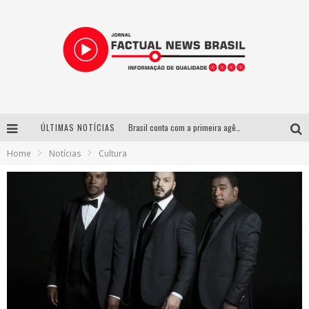
ÚLTIMAS NOTÍCIAS
Brasil conta com a primeira agência especializada exclusivamente no setor de bebidas
Home
Notícias
Cultura
Wetz Beverages lança drink pronto de whisky, mel das montanhas capixabas e gengibre
Espetáculo inspirado em Machado de Assis estreia no Galpão Cine Horto com direção da atriz Inês Peixoto do Grupo Galpão
Suzy Brasil desembarca em Belo Horizonte nesta quinta-feira com o espetáculo “Uma Noite Horripilante”