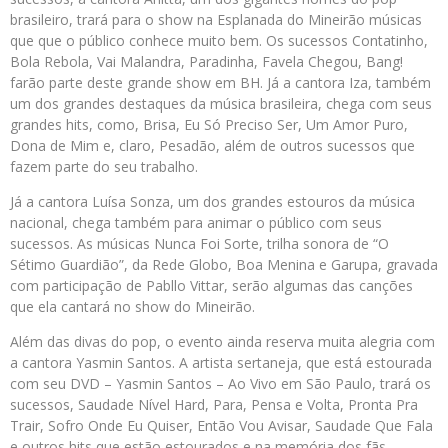
brasileiro, trará para o show na Esplanada do Mineirão músicas
que que o público conhece muito bem. Os sucessos Contatinho,
Bola Rebola, Vai Malandra, Paradinha, Favela Chegou, Bang!
farão parte deste grande show em BH. Já a cantora Iza, também
um dos grandes destaques da música brasileira, chega com seus
grandes hits, como, Brisa, Eu Só Preciso Ser, Um Amor Puro,
Dona de Mim e, claro, Pesadão, além de outros sucessos que
fazem parte do seu trabalho.
Já a cantora Luísa Sonza, um dos grandes estouros da música
nacional, chega também para animar o público com seus
sucessos. As músicas Nunca Foi Sorte, trilha sonora de “O
Sétimo Guardião”, da Rede Globo, Boa Menina e Garupa, gravada
com participação de Pabllo Vittar, serão algumas das canções
que ela cantará no show do Mineirão.
Além das divas do pop, o evento ainda reserva muita alegria com
a cantora Yasmin Santos. A artista sertaneja, que está estourada
com seu DVD – Yasmin Santos – Ao Vivo em São Paulo, trará os
sucessos, Saudade Nível Hard, Para, Pensa e Volta, Pronta Pra
Trair, Sofro Onde Eu Quiser, Então Vou Avisar, Saudade Que Fala
e outros hits que estão estourados e na memória dos fãs.