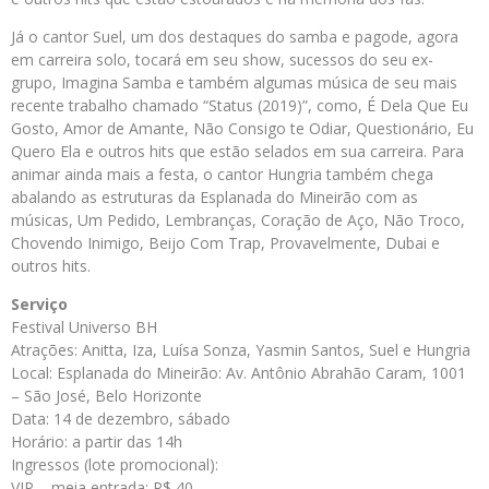
Já o cantor Suel, um dos destaques do samba e pagode, agora
em carreira solo, tocará em seu show, sucessos do seu ex-
grupo, Imagina Samba e também algumas música de seu mais
recente trabalho chamado “Status (2019)”, como, É Dela Que Eu
Gosto, Amor de Amante, Não Consigo te Odiar, Questionário, Eu
Quero Ela e outros hits que estão selados em sua carreira. Para
animar ainda mais a festa, o cantor Hungria também chega
abalando as estruturas da Esplanada do Mineirão com as
músicas, Um Pedido, Lembranças, Coração de Aço, Não Troco,
Chovendo Inimigo, Beijo Com Trap, Provavelmente, Dubai e
outros hits.
Serviço
Festival Universo BH
Atrações: Anitta, Iza, Luísa Sonza, Yasmin Santos, Suel e Hungria
Local: Esplanada do Mineirão: Av. Antônio Abrahão Caram, 1001
– São José, Belo Horizonte
Data: 14 de dezembro, sábado
Horário: a partir das 14h
Ingressos (lote promocional):
VIP – meia entrada: R$ 40