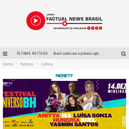
ÚLTIMAS NOTÍCIAS
Brasil conta com a primeira agência especializada exclusivamente no setor de bebidas
Home
Notícias
Cultura
Wetz Beverages lança drink pronto de whisky, mel das montanhas capixabas e gengibre
Espetáculo inspirado em Machado de Assis estreia no Galpão Cine Horto com direção da atriz Inês Peixoto do Grupo Galpão
Suzy Brasil desembarca em Belo Horizonte nesta quinta-feira com o espetáculo “Uma Noite Horripilante”