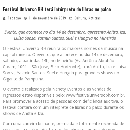
Festival Universo BH terá intérprete de libras no palco
Redacao
11 de novembro de 2019
Cultura
,
Notícias
Evento, que acontece no dia 14 de dezembro, apresenta Anitta, Iza,
Luísa Sonza, Yasmin Santos, Suel e Hungria no Mineirão
O Festival Universo BH reunirá os maiores nomes da música na
capital mineira. O evento, que acontece no dia 14 de dezembro,
sábado, a partir das 14h, no Mineirão (Av. Antônio Abrahão
Caram, 1001 – São José, Belo Horizonte), trará Anitta, Iza e Luísa
Sonza, Yasmin Santos, Suel e Hungria para grandes shows no
Gigante da Pampulha.
O evento é realizado pela Nenety Eventos e as vendas de
ingressos estão disponíveis pelo: www.festivaluniversobh.com.br.
Para promover a acesso de pessoas com deficiência auditiva, o
festival contará com um intérprete de libras no palco durante os
shows de Anitta e Iza.
Com uma carreira brilhante, premiada e totalmente recheada de
sucessos, a cantora Anitta, um dos gigantes nomes do pop