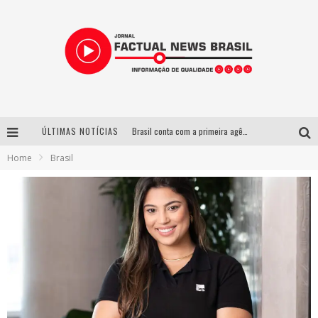
ÚLTIMAS NOTÍCIAS
Brasil conta com a primeira agência especializada exclusivamente no setor de bebidas
Home
Brasil
Wetz Beverages lança drink pronto de whisky, mel das montanhas capixabas e gengibre
Espetáculo inspirado em Machado de Assis estreia no Galpão Cine Horto com direção da atriz Inês Peixoto do Grupo Galpão
Suzy Brasil desembarca em Belo Horizonte nesta quinta-feira com o espetáculo “Uma Noite Horripilante”