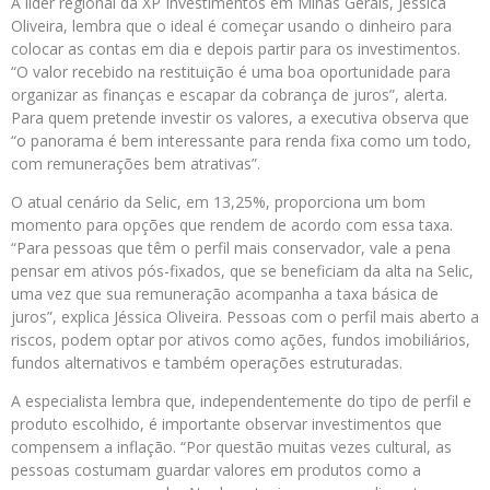
A líder regional da XP Investimentos em Minas Gerais, Jéssica
Oliveira, lembra que o ideal é começar usando o dinheiro para
colocar as contas em dia e depois partir para os investimentos.
“O valor recebido na restituição é uma boa oportunidade para
organizar as finanças e escapar da cobrança de juros”, alerta.
Para quem pretende investir os valores, a executiva observa que
“o panorama é bem interessante para renda fixa como um todo,
com remunerações bem atrativas”.
O atual cenário da Selic, em 13,25%, proporciona um bom
momento para opções que rendem de acordo com essa taxa.
“Para pessoas que têm o perfil mais conservador, vale a pena
pensar em ativos pós-fixados, que se beneficiam da alta na Selic,
uma vez que sua remuneração acompanha a taxa básica de
juros”, explica Jéssica Oliveira. Pessoas com o perfil mais aberto a
riscos, podem optar por ativos como ações, fundos imobiliários,
fundos alternativos e também operações estruturadas.
A especialista lembra que, independentemente do tipo de perfil e
produto escolhido, é importante observar investimentos que
compensem a inflação. “Por questão muitas vezes cultural, as
pessoas costumam guardar valores em produtos como a