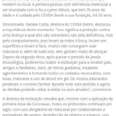
residem no local. A primeira pessoa com deficiência intelectual a
ser imunizada com a foi a Lynne Wilson, que tem 70 anos de
idade e é cuidada pelo CENSA desde a sua fundação, há 56 anos.
Emocionada, Natália Costa, diretora do CENSA Betim, destacou
a importância deste momento. “Isso significa a proteção contra
uma doença a qual eles são vulneráveis não pela deficiência, mas
pelo comportamento, pois levam as mãos à boca, tocam em
superfícies e levam à face, muitos não conseguem usar
máscaras e, além de tudo isso, eles gostam muito de abraçar.
Depois da segunda dose, após passar o período da janela
imunológica, poderemos reabrir a instituição para a receber pais,
amigos e familiares, claro, de forma gradativa, mediante
agendamentos e tomando todos os cuidados necessários, com
luvas, máscaras e uso de álcool em gel. Os nossos educandos
perderam o convívio familiar durante todo este período e agora
as famílias poderão voltar a visitar os seus amados”, comemora.
A diretora da instituição ressalta que, mesmo com a aplicação da
primeira dose da Coronavac, todos os protocolos continuam em
vigor, com uso obrigatório de máscaras por colaboradores e
prestadores de serviço, desinfecção de objetos e espaços, uso