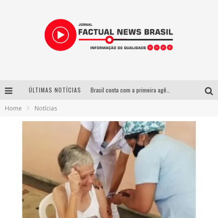
ÚLTIMAS NOTÍCIAS
Brasil conta com a primeira agência especializada exclusivamente no setor de bebidas
Home
Notícias
Wetz Beverages lança drink pronto de whisky, mel das montanhas capixabas e gengibre
Espetáculo inspirado em Machado de Assis estreia no Galpão Cine Horto com direção da atriz Inês Peixoto do Grupo Galpão
Suzy Brasil desembarca em Belo Horizonte nesta quinta-feira com o espetáculo “Uma Noite Horripilante”