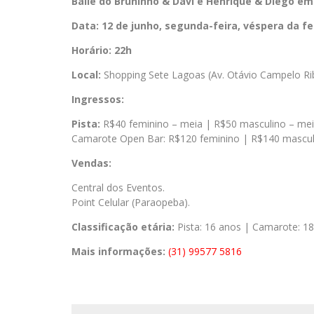
Baile do Bruninho & Davi e Henrique & Diego e
Data: 12 de junho, segunda-feira, véspera da fe
Horário: 22h
Local:
Shopping Sete Lagoas (Av. Otávio Campelo Ri
Ingressos:
Pista:
R$40 feminino – meia | R$50 masculino – me
Camarote Open Bar: R$120 feminino | R$140 mascul
Vendas:
Central dos Eventos.
Point Celular (Paraopeba).
Classificação etária:
Pista: 16 anos | Camarote: 1
Mais informações:
(31) 99577 5816