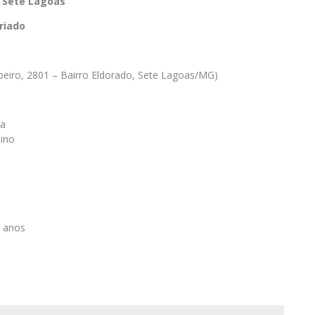
m Sete Lagoas
riado
beiro, 2801 – Bairro Eldorado, Sete Lagoas/MG)
ia
ino
8 anos