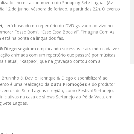
lizados no estacionamento do Shopping Sete Lagoas (Av.
ia 12 de junho, véspera de feriado, a partir das 22h. O evento
i
, será baseado no repertório do DVD gravado ao vivo no
morar Fosse Bom”, “Esse Essa Boca aí”, “Imagina Com As
á está na ponta da língua dos fãs.
 & Diego
seguiram emplacando sucessos e atraindo cada vez
ntação animada com um repertório que passará por músicas
 mais atual, “Raspão”, que na gravação contou com a
 Bruninho & Davi e Henrique & Diego disponibilizará ao
evento é uma realização da
Dut’s Promoções
e do produtor
eventos de Sete Lagoas e região, como Festival Sertanejo,
 iniciativas na casa de shows Sertanejo ao Pé da Vaca, em
g Sete Lagoas.