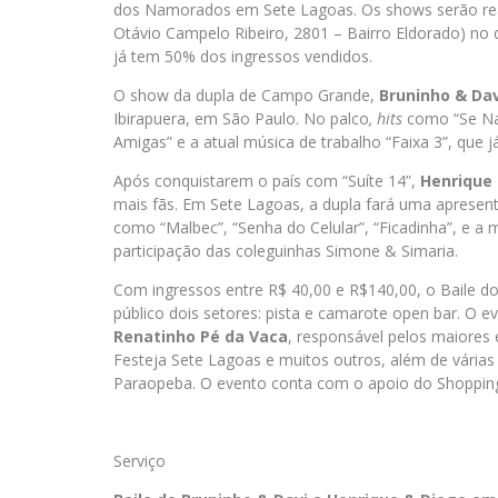
dos Namorados em Sete Lagoas. Os shows serão rea
Otávio Campelo Ribeiro, 2801 – Bairro Eldorado) no d
já tem 50% dos ingressos vendidos.
O show da dupla de Campo Grande,
Bruninho & Dav
Ibirapuera, em São Paulo. No palco
, hits
como “Se Na
Amigas” e a atual música de trabalho “Faixa 3”, que j
Após conquistarem o país com “Suíte 14”,
Henrique
mais fãs. Em Sete Lagoas, a dupla fará uma aprese
como “Malbec”, “Senha do Celular”, “Ficadinha”, e a
participação das coleguinhas Simone & Simaria.
Com ingressos entre R$ 40,00 e R$140,00, o Baile do
público dois setores: pista e camarote open bar. O 
Renatinho Pé da Vaca
, responsável pelos maiores 
Festeja Sete Lagoas e muitos outros, além de várias
Paraopeba. O evento conta com o apoio do Shoppin
Serviço