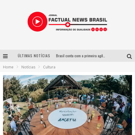
ÚLTIMAS NOTÍCIAS
Brasil conta com a primeira agência especializada exclusivamente no setor de bebidas
Home
Notícias
Cultura
Wetz Beverages lança drink pronto de whisky, mel das montanhas capixabas e gengibre
Espetáculo inspirado em Machado de Assis estreia no Galpão Cine Horto com direção da atriz Inês Peixoto do Grupo Galpão
Suzy Brasil desembarca em Belo Horizonte nesta quinta-feira com o espetáculo “Uma Noite Horripilante”