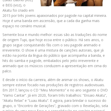
e BEG (voz), o
Akatu foi criado em
2015 por três jovens apaixonados por pagode na capital mineira.
Hoje é uma banda em ascensão, que a cada dia ganha mais
espaço no cenário musical.
Semente boa e mundo melhor: essas são as traduções do nome
de origem Tupi, que hoje ecoa entre o público. Há seis anos, o
grupo segue conquistando fãs com o seu pagode animado e
irreverente. O show é uma mistura de canções autorais, que já
estão na ponta da língua do público que acompanha a banda, e
hits do samba e pagode, embalados pelo jeito irreverente e
animado que os músicos conduzem a apresentação em cima do
palco.
E desde o início da carreira, além de animar os shows, o Akatu
sempre esteve focado nas produções de registros audiovisuais.
Em 2017, lançou o CD “Meu Momento” e no ano seguinte o DVD
“Vamo Cantar”. Já em 2020, foram três trabalhos: “Ensaio Akatu”,
“Akatu Relax” e “Luau Akatu”. E agora, para brindar o sucesso do
grupo, o “Encontro de Gerações”, gravado com o Revelação, sela
o início de uma nova fase e a consolidação no cenário nacional.