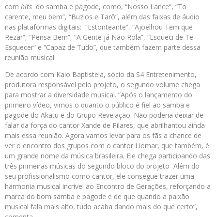
com
hits
do samba e pagode, como, “Nosso Lance”, “To
carente, meu bem”, “Buzios e Tarô”, além das faixas de áudio
nas plataformas digitais: “Estonteante”, “Ajoelhou Tem que
Rezar”, “Pensa Bem”, “A Gente já Não Rola”, “Esqueci de Te
Esquecer” e “Capaz de Tudo”, que também fazem parte dessa
reunião musical.
De acordo com Kaio Baptistela, sócio da S4 Entretenimento,
produtora responsável pelo projeto, o segundo volume chega
para mostrar a diversidade musical. “Após o lançamento do
primeiro vídeo, vimos o quanto o público é fiel ao samba e
pagode do Akatu e do Grupo Revelação. Não poderia deixar de
falar da força do cantor Xande de Pilares, que abrilhantou ainda
mais essa reunião. Agora vamos levar para os fãs a chance de
ver o encontro dos grupos com o cantor Liomar, que também, é
um grande nome da música brasileira. Ele chega participando das
três primeiras músicas do segundo bloco do projeto Além do
seu profissionalismo como cantor, ele consegue trazer uma
harmonia musical incrível ao Encontro de Gerações, reforçando a
marca do bom samba e pagode e de que quando a paixão
musical fala mais alto, tudo acaba dando mais do que certo”,
comenta.