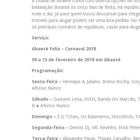
A cidade de Abaeté conta com diversa opções de hos
badalação durante os cinco dias de festa, há repúbl
todo o dia. Já para quem busca descansar para chega
imóveis para alugar podem ser uma boa pedida. No s
os principais contatos de repúblicas, casas para alug
Serviço:
Abaeté Folia – Carnaval 2018
09 a 13 de fevereiro de 2018 em Abaeté
Programação:
Sexta-feira –
Henrique & Juliano, Breno Rocha, Sung
Afonso Nunnz
Sábado –
Gustavo Lima
,
KVSH
,
Banda Do Marcão
,
T
B
e
Afonso Nunnz
Domingo –
É O Tchan
,
Os Baianeiros
,
Woo2tech
,
Tr
Segunda-feira –
Dennis DJ, MC Kevinho, Erick Pimen
Terça-feira –
Alexandre Peixe
,
Thiago Carvalho
,
Ren