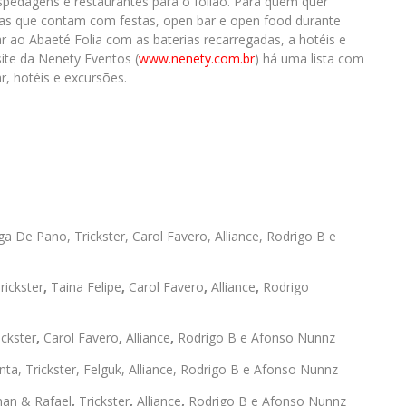
pedagens e restaurantes para o folião. Para quem quer
icas que contam com festas, open bar e open food durante
r ao Abaeté Folia com as baterias recarregadas, a hotéis e
ite da Nenety Eventos (
www.nenety.com.br
) há uma lista com
ar, hotéis e excursões.
a De Pano, Trickster, Carol Favero, Alliance, Rodrigo B e
rickster
,
Taina Felipe
,
Carol Favero
,
Alliance
,
Rodrigo
ickster
,
Carol Favero
,
Alliance
,
Rodrigo B e Afonso Nunnz
ta, Trickster, Felguk, Alliance, Rodrigo B e Afonso Nunnz
an & Rafael
,
Trickster
,
Alliance
,
Rodrigo B e Afonso Nunnz