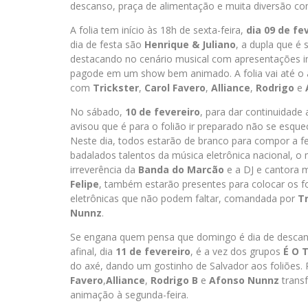
descanso, praça de alimentação e muita diversão co
A folia tem início às 18h de sexta-feira,
dia 09 de fe
dia de festa são
Henrique & Juliano
, a dupla que é
destacando no cenário musical com apresentações in
pagode em um show bem animado. A folia vai até o 
com
Trickster
,
Carol Favero
,
Alliance
,
Rodrigo
e
No sábado,
10 de fevereiro
, para dar continuidade
avisou que é para o folião ir preparado não se esque
Neste dia, todos estarão de branco para compor a
badalados talentos da música eletrônica nacional, o 
irreverência da
Banda do Marcão
e a DJ e cantora 
Felipe
, também estarão presentes para colocar os fol
eletrônicas que não podem faltar, comandada por
Tr
Nunnz
.
Se engana quem pensa que domingo é dia de descans
afinal, dia
11 de fevereiro
, é a vez dos grupos
É O 
do axé, dando um gostinho de Salvador aos foliões. 
Favero
,
Alliance
,
Rodrigo B
e
Afonso Nunnz
transf
animação à segunda-feira.