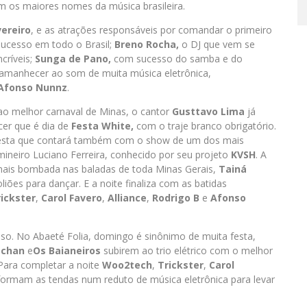
m os maiores nomes da música brasileira.
vereiro
, e as atrações responsáveis por comandar o primeiro
 sucesso em todo o Brasil;
Breno Rocha,
o DJ que vem se
críveis;
Sunga de Pano,
com sucesso do samba e do
amanhecer ao som de muita música eletrônica,
Afonso Nunnz
.
 ao melhor carnaval de Minas, o cantor
Gusttavo Lima
já
cer que é dia de
Festa White,
com o traje branco obrigatório.
 festa que contará também com o show de um dos mais
mineiro Luciano Ferreira, conhecido por seu projeto
KVSH
. A
mais bombada nas baladas de toda Minas Gerais,
Tainá
iões para dançar. E a noite finaliza com as batidas
ickster
,
Carol Favero
,
Alliance
,
Rodrigo B
e
Afonso
o. No Abaeté Folia, domingo é sinônimo de muita festa,
Tchan
e
Os Baianeiros
subirem ao trio elétrico com o melhor
Para completar a noite
Woo2tech
,
Trickster
,
Carol
ormam as tendas num reduto de música eletrônica para levar