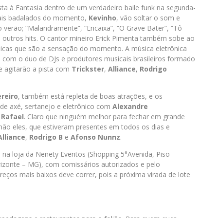
ta à Fantasia dentro de um verdadeiro baile funk na segunda-
is badalados do momento,
Kevinho
, vão soltar o som e
o verão; “Malandramente”, “Encaixa”, “O Grave Bater”, “Tô
 outros hits. O cantor mineiro Erick Pimenta também sobe ao
úsicas que são a sensação do momento. A música eletrônica
, com o duo de DJs e produtores musicais brasileiros formado
e agitarão a pista com
Trickster
,
Alliance
,
Rodrigo
ereiro
, também está repleta de boas atrações, e os
de axé, sertanejo e eletrônico com
Alexandre
 Rafael
. Claro que ninguém melhor para fechar em grande
 não eles, que estiveram presentes em todos os dias e
Alliance
,
Rodrigo B
e
Afonso Nunnz
.
 na loja da Nenety Eventos (Shopping 5°Avenida, Piso
rizonte – MG), com comissários autorizados e pelo
reços mais baixos deve correr, pois a próxima virada de lote