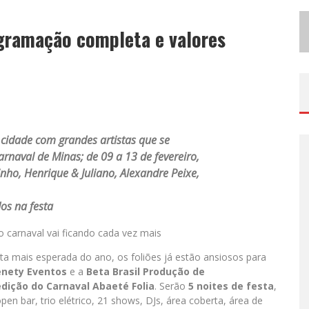
E
SPETÁCULO INSPIRADO EM MACHADO DE ASSIS ESTREIA NO GALPÃO CINE HORTO COM DIREÇÃO DA ATRIZ INÊS PEIXOTO DO GRUPO GALPÃO
ogramação completa e valores
S
UZY BRASIL DESEMBARCA EM BELO HORIZONTE NESTA QUINTA-FEIRA COM O ESPETÁCULO “UMA NOITE HORRIPILANTE”
a cidade com grandes artistas que se
rnaval de Minas; de 09 a 13 de fevereiro,
nho, Henrique & Juliano, Alexandre Peixe,
os na festa
 carnaval vai ficando cada vez mais
a mais esperada do ano, os foliões já estão ansiosos para
nety Eventos
e a
Beta Brasil Produção de
edição do Carnaval Abaeté Folia
. Serão
5 noites de festa
,
en bar, trio elétrico, 21 shows, DJs, área coberta, área de