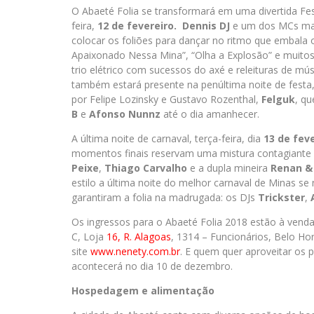
O Abaeté Folia se transformará em uma divertida Fes
feira,
12 de fevereiro.
Dennis DJ
e um dos MCs ma
colocar os foliões para dançar no ritmo que embala 
Apaixonado Nessa Mina”, “Olha a Explosão” e muitos
trio elétrico com sucessos do axé e releituras de m
também estará presente na penúltima noite de festa
por Felipe Lozinsky e Gustavo Rozenthal,
Felguk
, qu
B
e
Afonso Nunnz
até o dia amanhecer.
A última noite de carnaval, terça-feira, dia
13 de fev
momentos finais reservam uma mistura contagiante 
Peixe
,
Thiago Carvalho
e a dupla mineira
Renan &
estilo a última noite do melhor carnaval de Minas se
garantiram a folia na madrugada: os DJs
Trickster
,
Os ingressos para o Abaeté Folia 2018 estão à venda
C, Loja
16, R. Alagoas
, 1314 – Funcionários, Belo Ho
site
www.nenety.com.br
. E quem quer aproveitar os p
acontecerá no dia 10 de dezembro.
Hospedagem e alimentação